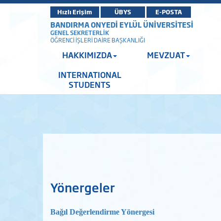
Hızlı Erişim
ÜBYS
E-POSTA
BANDIRMA ONYEDİ EYLÜL ÜNİVERSİTESİ
GENEL SEKRETERLİK
ÖĞRENCİ İŞLERİ DAİRE BAŞKANLIĞI
HAKKIMIZDA
MEVZUAT
INTERNATIONAL
STUDENTS
Yönergeler
Bağıl Değerlendirme Yönerge
si