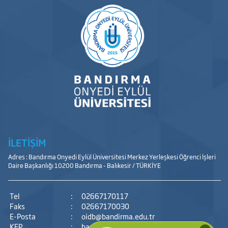
İLETİŞİM
Adres : Bandırma Onyedi Eylül Üniversitesi Merkez Yerleşkesi Öğrenci İşleri
Daire Başkanlığı 10200 Bandırma - Balıkesir / TÜRKİYE
Tel
:
02667170117
Faks
:
02667170030
E-Posta
:
oidb@bandirma.edu.tr
KEP
:
bandirmaonyedieylul@hs01.kep.tr