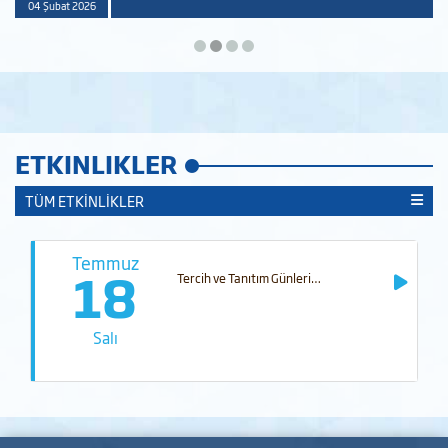
04 Şubat 2026
ETKINLIKLER
TÜM ETKİNLİKLER
Temmuz
18
Tercih ve Tanıtım Günleri…
Salı