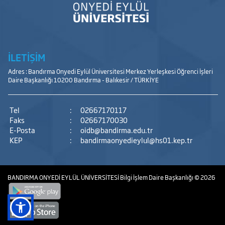
İLETİŞİM
Adres : Bandırma Onyedi Eylül Üniversitesi Merkez Yerleşkesi Öğrenci İşleri
Daire Başkanlığı 10200 Bandırma - Balıkesir / TÜRKİYE
Tel
:
02667170117
Faks
:
02667170030
E-Posta
:
oidb@bandirma.edu.tr
KEP
:
bandirmaonyedieylul@hs01.kep.tr
BANDIRMA ONYEDİ EYLÜL ÜNİVERSİTESİ
Bilgi İşlem Daire Başkanlığı
© 2026